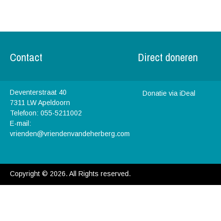
Contact
Direct doneren
Deventerstraat 40
Donatie via iDeal
7311 LW Apeldoorn
Telefoon: 055-5211002
E-mail:
vrienden@vriendenvandeherberg.com
Copyright © 2026. All Rights reserved.